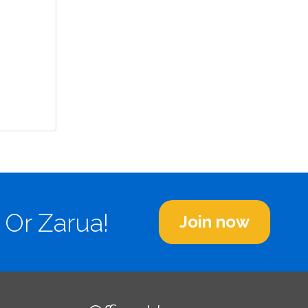
 Or Zarua!
Join now