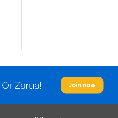
 Or Zarua!
Join now