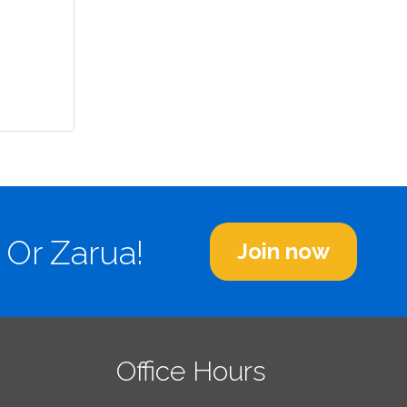
 Or Zarua!
Join now
Office Hours