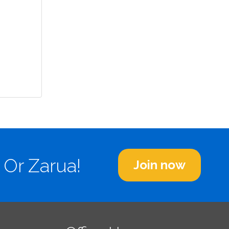
 Or Zarua!
Join now